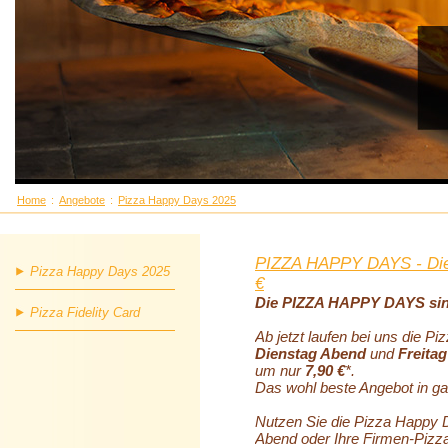
Home
:
Angebote
:
Pizza Happy Days 2025
PIZZA HAPPY DAYS - Dien
Pizza Happy Days 2025
€
Die PIZZA HAPPY DAYS sin
Pizza Fidelity Card
Ab jetzt laufen bei uns die P
Dienstag Abend
und
Freita
um nur
7,90 €
*.
Das wohl beste Angebot in 
Nutzen Sie die Pizza Happy 
Abend oder Ihre Firmen-Pizz